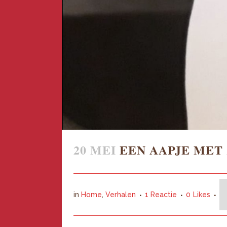
20 MEI
EEN AAPJE MET
in
Home
,
Verhalen
1 Reactie
0
Likes