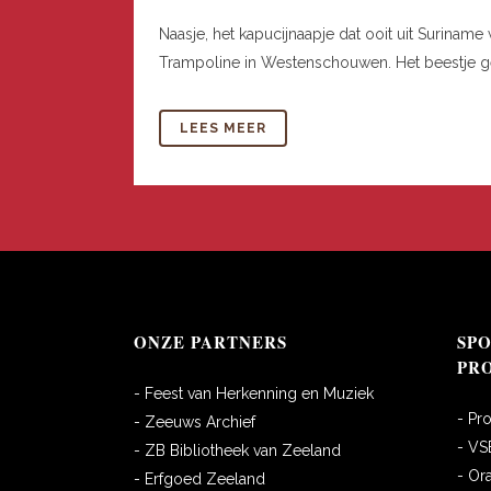
Naasje, het kapucijnaapje dat ooit uit Surina
Trampoline in Westenschouwen. Het beestje gen
LEES MEER
ONZE PARTNERS
SP
PR
- Feest van Herkenning en Muziek
- Pr
- Zeeuws Archief
- VS
- ZB Bibliotheek van Zeeland
- Or
- Erfgoed Zeeland