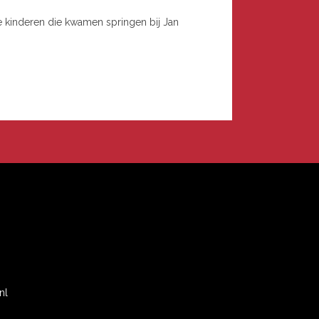
e kinderen die kwamen springen bij Jan
n
nl