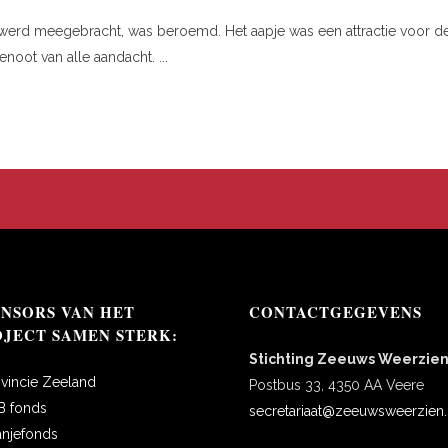
me werd meegebracht, was beroemd. Het aapje was een attractie voor d
oot van alle aandacht. ...
ONSORS VAN HET
CONTACTGEGEVENS
OJECT SAMEN STERK:
Stichting Zeeuws Weerzie
ovincie Zeeland
Postbus 33, 4350 AA Veere
B fonds
secretariaat@zeeuwsweerzien.
anjefonds