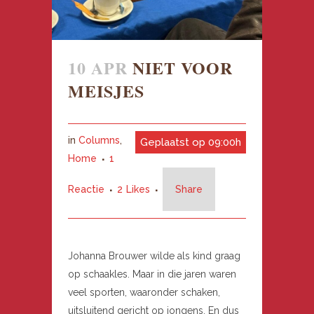
10 APR
NIET VOOR
MEISJES
in
Columns
,
Geplaatst op 09:00h
Home
1
Reactie
2
Likes
Share
Johanna Brouwer wilde als kind graag
op schaakles. Maar in die jaren waren
veel sporten, waaronder schaken,
uitsluitend gericht op jongens. En dus