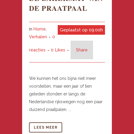
DE PRAATPAAL
in
Home
,
Geplaatst op 09:00h
Verhalen
0
reacties
0
Likes
Share
We kunnen het ons bijna niet meer
voorstellen, maar een jaar of tien
geleden stonden er langs de
Nederlandse rijkswegen nog een paar
duizend praatpalen. ...
LEES MEER