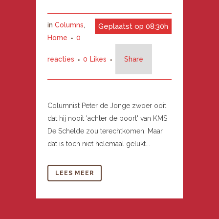
in
Columns
,
Geplaatst op 08:30h
Home
0
reacties
0
Likes
Share
Columnist Peter de Jonge zwoer ooit
dat hij nooit 'achter de poort' van KMS
De Schelde zou terechtkomen. Maar
dat is toch niet helemaal gelukt...
LEES MEER