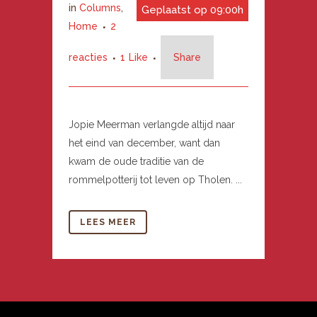
in
Columns
,
Geplaatst op 09:00h
Home
2
reacties
1
Like
Share
Jopie Meerman verlangde altijd naar
het eind van december, want dan
kwam de oude traditie van de
rommelpotterij tot leven op Tholen. ...
LEES MEER