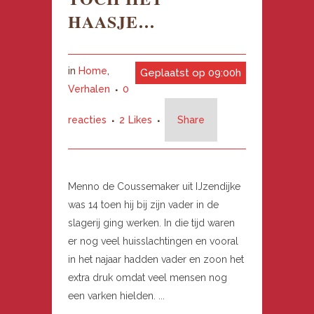
HAASJE…
in
Home
,
Geplaatst op 09:00h
Verhalen
0
reacties
2
Likes
Share
Menno de Coussemaker uit IJzendijke
was 14 toen hij bij zijn vader in de
slagerij ging werken. In die tijd waren
er nog veel huisslachtingen en vooral
in het najaar hadden vader en zoon het
extra druk omdat veel mensen nog
een varken hielden. ...