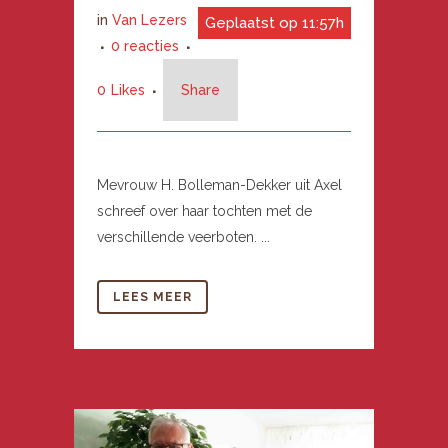
in
Van Lezers
Geplaatst op 11:57h
0 reacties
0
Likes
Share
Mevrouw H. Bolleman-Dekker uit Axel
schreef over haar tochten met de
verschillende veerboten. ...
LEES MEER