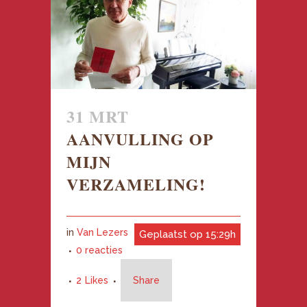
31 MRT
AANVULLING OP
MIJN
VERZAMELING!
in
Van Lezers
Geplaatst op 15:29h
0 reacties
2
Likes
Share