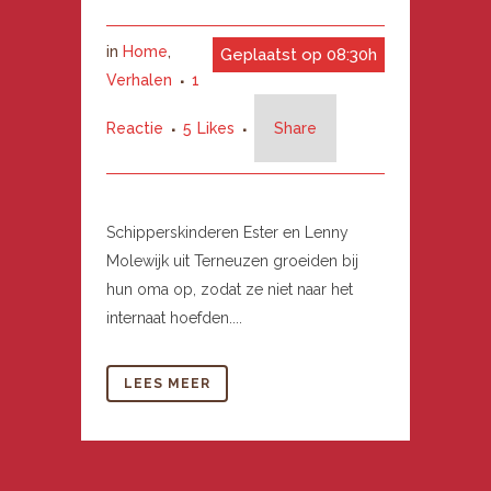
in
Home
,
Geplaatst op 08:30h
Verhalen
1
Reactie
5
Likes
Share
Schipperskinderen Ester en Lenny
Molewijk uit Terneuzen groeiden bij
hun oma op, zodat ze niet naar het
internaat hoefden....
LEES MEER