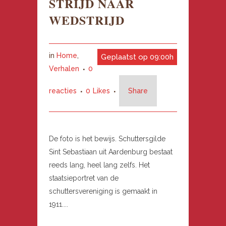
STRIJD NAAR
WEDSTRIJD
in
Home
,
Geplaatst op 09:00h
Verhalen
0
reacties
0
Likes
Share
De foto is het bewijs. Schuttersgilde
Sint Sebastiaan uit Aardenburg bestaat
reeds lang, heel lang zelfs. Het
staatsieportret van de
schuttersvereniging is gemaakt in
1911....