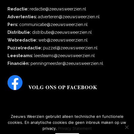
Redactie:
redactie@zeeuwsweerzien.nl
Advertenties:
adverteren@zeeuwsweerzien.nl
Pers:
communicatie@zeeuwsweerzien.nl
Distributie:
distributie@zeeuwsweerzien.nl
Webredactie:
web@zeeuwsweerzien.nl
Puzzelredactie:
puzzel@zeeuwsweerzien.nl
Leesteams:
leesteams@zeeuwsweerzien.nl
Financiën:
penningmeester@zeeuwsweerzien.nl
VOLG ONS OP FACEBOOK
Zeeuws Weerzien gebruikt alleen technische en functionele
cookies. En analytische cookies die geen inbreuk maken op uw
privacy.
Privacy Statement
bescherming persoonsgegevens
|
Disclaimer, copyright, aansprakelijkheid,