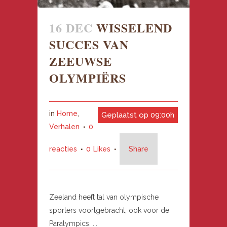
16 DEC
WISSELEND
SUCCES VAN
ZEEUWSE
OLYMPIËRS
in
Home
,
Geplaatst op 09:00h
Verhalen
0
reacties
0
Likes
Share
Zeeland heeft tal van olympische
sporters voortgebracht, ook voor de
Paralympics. ...