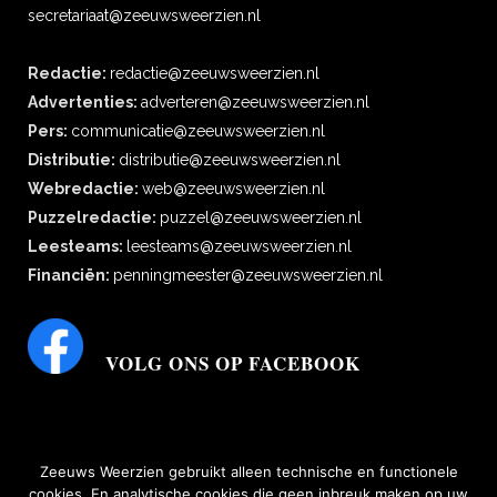
secretariaat@zeeuwsweerzien.nl
Redactie:
redactie@zeeuwsweerzien.nl
Advertenties:
adverteren@zeeuwsweerzien.nl
Pers:
communicatie@zeeuwsweerzien.nl
Distributie:
distributie@zeeuwsweerzien.nl
Webredactie:
web@zeeuwsweerzien.nl
Puzzelredactie:
puzzel@zeeuwsweerzien.nl
Leesteams:
leesteams@zeeuwsweerzien.nl
Financiën:
penningmeester@zeeuwsweerzien.nl
VOLG ONS OP FACEBOOK
Zeeuws Weerzien gebruikt alleen technische en functionele
cookies. En analytische cookies die geen inbreuk maken op uw