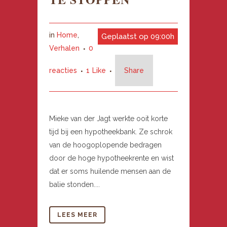
in
Home
,
Geplaatst op 09:00h
Verhalen
0
reacties
1
Like
Share
Mieke van der Jagt werkte ooit korte
tijd bij een hypotheekbank. Ze schrok
van de hoogoplopende bedragen
door de hoge hypotheekrente en wist
dat er soms huilende mensen aan de
balie stonden....
LEES MEER