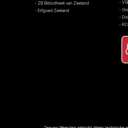
- VS
- ZB Bibliotheek van Zeeland
- Or
- Erfgoed Zeeland
- Di
- R
Zeeuws Weerzien gebruikt alleen technische e