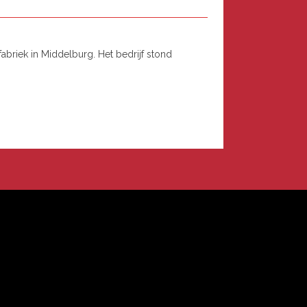
abriek in Middelburg. Het bedrijf stond
n