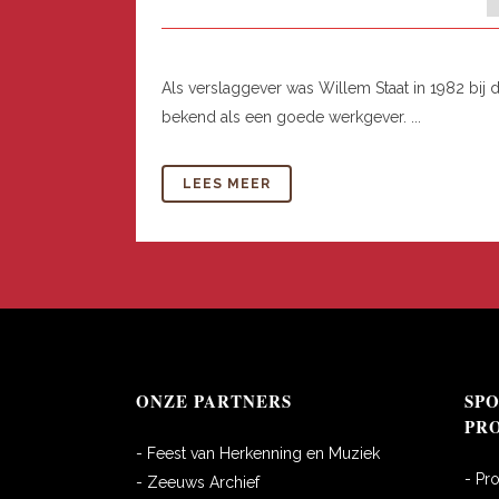
Als verslaggever was Willem Staat in 1982 bij 
bekend als een goede werkgever. ...
LEES MEER
ONZE PARTNERS
SP
PR
- Feest van Herkenning en Muziek
- Pr
- Zeeuws Archief