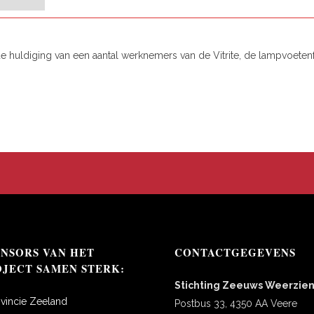
de huldiging van een aantal werknemers van de Vitrite, de lampvoetenf
ONSORS VAN HET
CONTACTGEGEVENS
OJECT SAMEN STERK:
Stichting Zeeuws Weerzie
ovincie Zeeland
Postbus 33, 4350 AA Veere