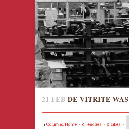
21 FEB
DE VITRITE WA
in
Columns
,
Home
0 reacties
0
Likes