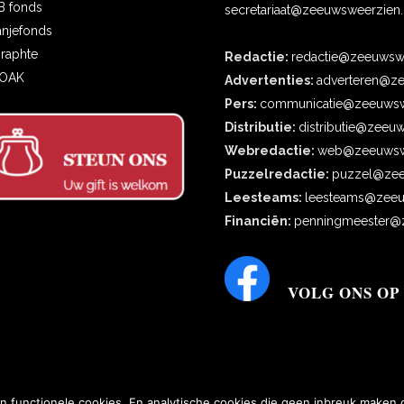
B fonds
secretariaat@zeeuwsweerzien.
anjefonds
oraphte
Redactie:
redactie@zeeuwswe
COAK
Advertenties:
adverteren@ze
Pers:
communicatie@zeeuwsw
Distributie:
distributie@zeeu
Webredactie:
web@zeeuwswe
Puzzelredactie:
puzzel@zee
Leesteams:
leesteams@zeeu
Financiën:
penningmeester@z
VOLG ONS OP
n functionele cookies. En analytische cookies die geen inbreuk maken 