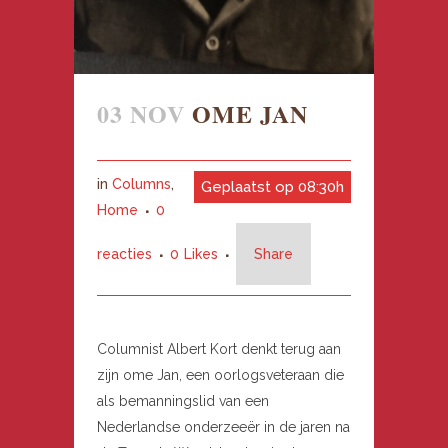
03 NOV
OME JAN
in
Columns
,
Geplaatst op 08:30h
Home
0
reacties
0
Likes
Share
Columnist Albert Kort denkt terug aan
zijn ome Jan, een oorlogsveteraan die
als bemanningslid van een
Nederlandse onderzeeër in de jaren na