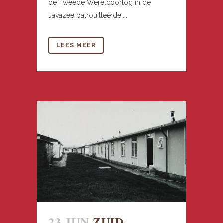
de Tweede Wereldoorlog in de
Javazee patrouilleerde....
LEES MEER
23 JUN
ZUID-