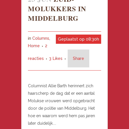
MOLUKKERS IN
MIDDELBURG
in
Columns
,
Geplaatst op 08:30h
Home
2
reacties
3
Likes
Share
Columnist Allie Barth herinnert zich
haarscherp de dag dat er een aantal
Molukse vrouwen werd opgebracht
door de politie van Middelburg. Het
hoe en waarom werd hem pas jaren
later duidelijk....