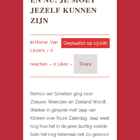
JEZELF KUNNEN
ZIJN
in
Home
,
Van
Geplaatst op 13:00h
Lezers
0
reacties
0
Likes
Share
Remco van Schellen ging voor
Zeeuws Weerzien en Zeeland Wordt
Wakker in gesprek met Jaap van
Klinken over Roze Zaterdag. Jaap weet
nog hoe het in de jaren tachtig voelde
toen het nog helemaal niet zo gewoon