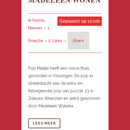
in
Home
,
Geplaatst op 12:10h
Nieuws
1
Reactie
0
Likes
Share
Pop Maatje heeft een nieuw thuis
gevonden in Vlissingen. De pop in
streekdracht was de extra (en
felbegeerde) prijs van puzzel 23 in
Zeeuws Weerzien en werd gewonnen
door Madeleen Wijkstra. ...
LEES MEER