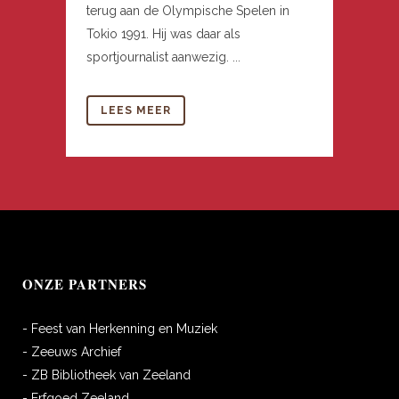
terug aan de Olympische Spelen in
Tokio 1991. Hij was daar als
sportjournalist aanwezig. ...
LEES MEER
ONZE PARTNERS
- Feest van Herkenning en Muziek
- Zeeuws Archief
- ZB Bibliotheek van Zeeland
- Erfgoed Zeeland