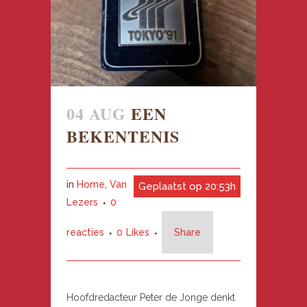
04 AUG
EEN
BEKENTENIS
in
Home
,
Van
Geplaatst op 20:53h
Lezers
0
reacties
0
Likes
Share
Hoofdredacteur Peter de Jonge denkt