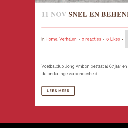
11 NOV
SNEL EN BEHEN
in
Home
,
Verhalen
0 reacties
0
Likes
Voetbalclub Jong Ambon bestaat al 67 jaar en 
de onderlinge verbondenheid. ...
LEES MEER