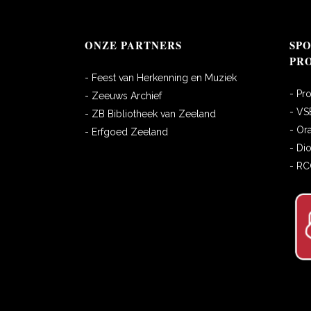
ONZE PARTNERS
SP
PR
- Feest van Herkenning en Muziek
- Pr
- Zeeuws Archief
- VS
- ZB Bibliotheek van Zeeland
- Or
- Erfgoed Zeeland
- Di
- R