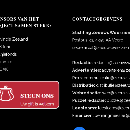
ONSORS VAN HET
CONTACTGEGEVENS
OJECT SAMEN STERK:
Stichting Zeeuws Weerzie
ovincie Zeeland
Postbus 33, 4350 AA Veere
B fonds
secretariaat@zeeuwsweerzien.
anjefonds
oraphte
Redactie:
redactie@zeeuwswe
COAK
Advertenties:
adverteren@ze
Pers:
communicatie@zeeuwsw
Distributie:
distributie@zeeu
Webredactie:
web@zeeuwswe
Puzzelredactie:
puzzel@zee
Leesteams:
leesteams@zeeu
Financiën:
penningmeester@z