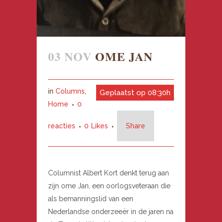
03 NOV
OME JAN
in
Columns
,
Geplaatst op 08:30h
Home
0
reacties
0
Likes
Share
Columnist Albert Kort denkt terug aan
zijn ome Jan, een oorlogsveteraan die
als bemanningslid van een
Nederlandse onderzeeër in de jaren na