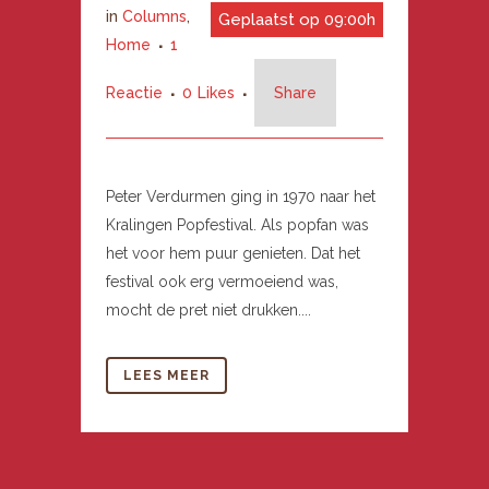
in
Columns
,
Geplaatst op 09:00h
Home
1
Reactie
0
Likes
Share
Peter Verdurmen ging in 1970 naar het
Kralingen Popfestival. Als popfan was
het voor hem puur genieten. Dat het
festival ook erg vermoeiend was,
mocht de pret niet drukken....
LEES MEER