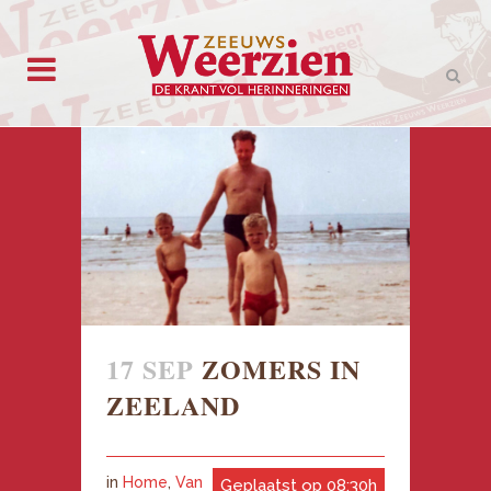
17 SEP
ZOMERS IN
ZEELAND
in
Home
,
Van
Geplaatst op 08:30h