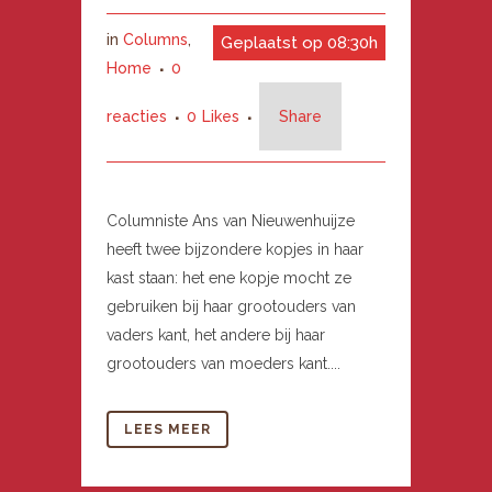
in
Columns
,
Geplaatst op 08:30h
Home
0
reacties
0
Likes
Share
Columniste Ans van Nieuwenhuijze
heeft twee bijzondere kopjes in haar
kast staan: het ene kopje mocht ze
gebruiken bij haar grootouders van
vaders kant, het andere bij haar
grootouders van moeders kant....
LEES MEER