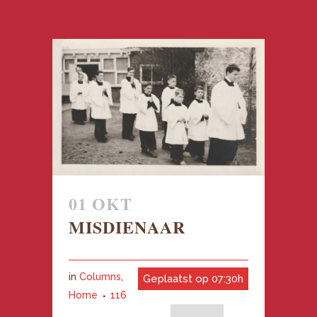
01 OKT
MISDIENAAR
in
Columns
,
Geplaatst op 07:30h
Home
116