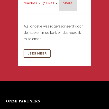
reacties
17
Likes
Share
Als jongetje was ik gefascineerd door
de rituelen in de kerk en dus werd ik
misdienaar....
LEES MEER
ONZE PARTNERS