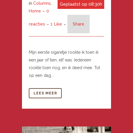
in
Columns
,
Geplaatst op 08:30h
Home
0
reacties
1
Like
Share
Mijn eerste sigaretje rookte ik toen ik
een jaar of tien, elf was. Iedereen
rookte toen nog, en ik deed mee. Tot
op een dag...
LEES MEER