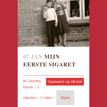
07 JAN
MIJN
EERSTE SIGARET
in
Columns
,
Geplaatst op 08:00h
Home
2
reacties
0
Likes
Share