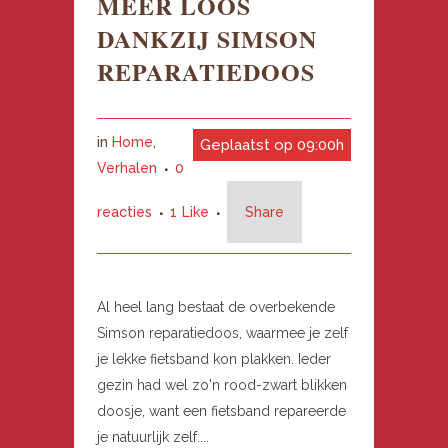
MEER LOOS
DANKZIJ SIMSON
REPARATIEDOOS
in
Home
,
Geplaatst op 09:00h
Verhalen
0
reacties
1
Like
Share
Al heel lang bestaat de overbekende
Simson reparatiedoos, waarmee je zelf
je lekke fietsband kon plakken. Ieder
gezin had wel zo'n rood-zwart blikken
doosje, want een fietsband repareerde
je natuurlijk zelf....