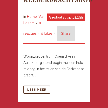
in
Home
,
Van
Geplaatst op 14:29h
Lezers
0
reacties
0
Likes
Share
Woonzorgcentrum Coensdike in
Aardenburg stond begin mei een hele
middag in het teken van de Cadzandse
dracht. ...
LEES MEER