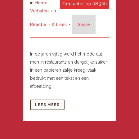
in
Home
,
Geplaatst op 08:30h
Verhalen
1
Reactie
0
Likes
Share
In de jaren vijftig werd het mode dat
men in restaurants en dergelijke suiker
in een papieren zakje kreeg, vaak
bedrukt met een tekst en een
afbeelding....
LEES MEER