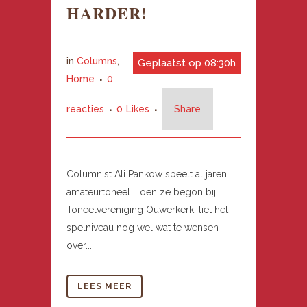
HARDER!
in
Columns
,
Geplaatst op 08:30h
Home
0
reacties
0
Likes
Share
Columnist Ali Pankow speelt al jaren
amateurtoneel. Toen ze begon bij
Toneelvereniging Ouwerkerk, liet het
spelniveau nog wel wat te wensen
over....
LEES MEER