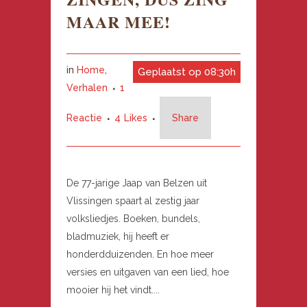
MAAR MEE!
in
Home
,
Geplaatst op 08:30h
Verhalen
1
Reactie
4
Likes
Share
De 77-jarige Jaap van Belzen uit
Vlissingen spaart al zestig jaar
volksliedjes. Boeken, bundels,
bladmuziek, hij heeft er
honderdduizenden. En hoe meer
versies en uitgaven van een lied, hoe
mooier hij het vindt....