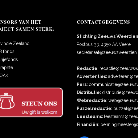
ONSORS VAN HET
CONTACTGEGEVENS
OJECT SAMEN STERK:
Stichting Zeeuws Weerzie
ovincie Zeeland
Postbus 33, 4350 AA Veere
B fonds
secretariaat@zeeuwsweerzien.
anjefonds
oraphte
Redactie:
redactie@zeeuwswe
COAK
Advertenties:
adverteren@ze
Pers:
communicatie@zeeuwsw
Distributie:
distributie@zeeu
Webredactie:
web@zeeuwswe
Puzzelredactie:
puzzel@zee
Leesteams:
leesteams@zeeu
Financiën:
penningmeester@z