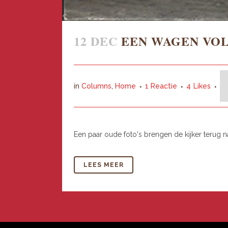
12 DEC
EEN WAGEN VO
in
Columns
,
Home
1 Reactie
4
Likes
Een paar oude foto's brengen de kijker terug naa
LEES MEER