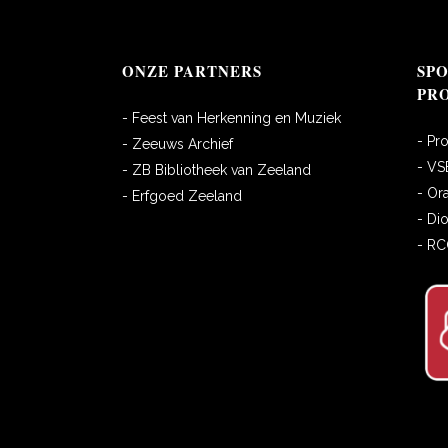
ONZE PARTNERS
SP
PR
- Feest van Herkenning en Muziek
- Pr
- Zeeuws Archief
- VS
- ZB Bibliotheek van Zeeland
- Or
- Erfgoed Zeeland
- Di
- R