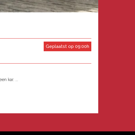
Geplaatst op 09:00h
n kar. ...