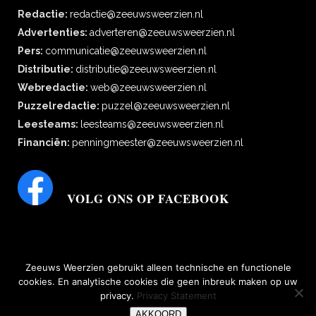
Redactie:
redactie@zeeuwsweerzien.nl
Advertenties:
adverteren@zeeuwsweerzien.nl
Pers:
communicatie@zeeuwsweerzien.nl
Distributie:
distributie@zeeuwsweerzien.nl
Webredactie:
web@zeeuwsweerzien.nl
Puzzelredactie:
puzzel@zeeuwsweerzien.nl
Leesteams:
leesteams@zeeuwsweerzien.nl
Financiën:
penningmeester@zeeuwsweerzien.nl
VOLG ONS OP FACEBOOK
Zeeuws Weerzien gebruikt alleen technische en functionele
cookies. En analytische cookies die geen inbreuk maken op uw
privacy.
Privacy Statement
bescherming persoonsgegevens
|
Disclaimer, copyright, aansprakelijkheid,
AKKOORD