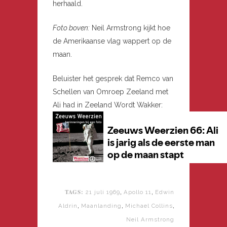
herhaald.
Foto boven:
Neil Armstrong kijkt hoe
de Amerikaanse vlag wappert op de
maan.
Beluister het gesprek dat Remco van
Schellen van Omroep Zeeland met
Ali had in Zeeland Wordt Wakker:
TAGS:
,
,
21 juli 1969
Apollo 11
Edwin
,
,
,
Aldrin
Maanlanding
Michael Collins
Neil Armstrong