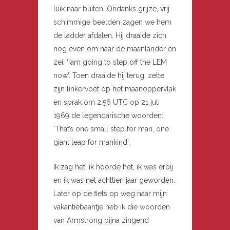
luik naar buiten. Ondanks grijze, vrij
schimmige beelden zagen we hem
de ladder afdalen. Hij draaide zich
nog even om naar de maanlander en
zei: ‘I’am going to step off the LEM
now’. Toen draaide hij terug, zette
zijn linkervoet op het maanoppervlak
en sprak om 2.56 UTC op 21 juli
1969 de legendarische woorden:
‘That’s one small step for man, one
giant leap for mankind’.
Ik zag het, ik hoorde het, ik was erbij
en ik was net achttien jaar geworden.
Later op de fiets op weg naar mijn
vakantiebaantje heb ik die woorden
van Armstrong bijna zingend