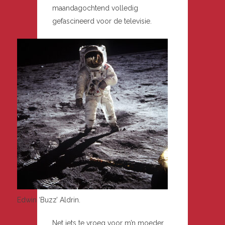
maandagochtend volledig
gefascineerd voor de televisie.
Edwin ‘Buzz’ Aldrin.
Net iets te vroeg voor m’n moeder