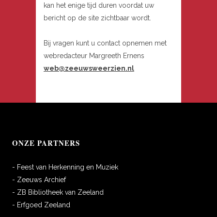
kan het enige tijd duren voordat uw
bericht op de site zichtbaar wordt.
Bij vragen kunt u contact opnemen met
webredacteur Margreeth Ernens
web@zeeuwsweerzien.nl
ONZE PARTNERS
- Feest van Herkenning en Muziek
- Zeeuws Archief
- ZB Bibliotheek van Zeeland
- Erfgoed Zeeland