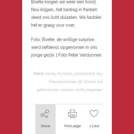
Boefie kregen we weer een hond.
Nou krijgen….het bedrag in franken
deed ons licht duizelen. We hadden
het er graag voor over.
Foto: Boefie, de wollige surprise,
werd liefdevol opgenomen in ons
jonge gezin. | Foto Peter Verdurmen
TAGS:
,
,
,
hond
huisdier
onbestemd ras
themanummer 28: Dieren als
,
gezelschap voorjaar 2026
wegloper
Share
Print page
1
Like