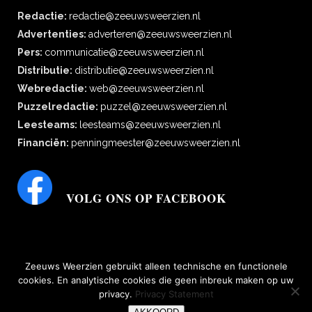
Redactie:
redactie@zeeuwsweerzien.nl
Advertenties:
adverteren@zeeuwsweerzien.nl
Pers:
communicatie@zeeuwsweerzien.nl
Distributie:
distributie@zeeuwsweerzien.nl
Webredactie:
web@zeeuwsweerzien.nl
Puzzelredactie:
puzzel@zeeuwsweerzien.nl
Leesteams:
leesteams@zeeuwsweerzien.nl
Financiën:
penningmeester@zeeuwsweerzien.nl
VOLG ONS OP FACEBOOK
Zeeuws Weerzien gebruikt alleen technische en functionele
cookies. En analytische cookies die geen inbreuk maken op uw
privacy.
Privacy Statement
bescherming persoonsgegevens
|
Disclaimer, copyright, aansprakelijkheid,