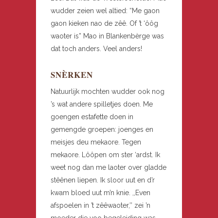
wudder zeien wel altied: “Me gaon
gaon kieken nao de zêê. Of ’t ‘ôôg
waoter is” Mao in Blankenbèrge was
dat toch anders. Veel anders!
SNÈRKEN
Natuurlijk mochten wudder ook nog
’s wat andere spilletjes doen. Me
goengen estafette doen in
gemengde groepen: joenges en
meisjes deu mekaore. Tegen
mekaore. Lôôpen om ster ‘ardst. Ik
weet nog dan me laoter over gladde
stêênen liepen. Ik sloor uut en d’r
kwam bloed uut m’n knie. ,,Even
afspoelen in ’t zêêwaoter,’’ zei ’n