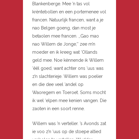
Blankenberge. Mee ’n tas vol
krèntebollen en een portemenee vol
francen. Natuurlijk francen, want a je
nao Belgen goeng, dan most je
betaolen mee francen. ,,Gao mao
nao Willem de Jonge,’’ zee m’n
moeder en ik kreeg wat ‘Ollands
geld mee. Noe kènnende ik Willem
‘êêl goed, want achter ons ‘uus was
z’n slachterieje. Willem was poelier
en die dee veel ‘andel op
Waoregem en Toeroet. Soms mocht
ik wel ‘elpen mee kenien vangen. Die
zaoten in een soort renne.
Willem was ’n verteller. ’s Avonds zat
ie voo z’n ‘uus op de stoepe altied