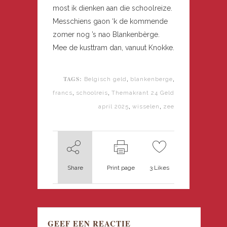
most ik dienken aan die schoolreize.
Messchiens gaon ‘k de kommende
zomer nog ’s nao Blankenbèrge.
Mee de kusttram dan, vanuut Knokke.
TAGS:
,
,
Belgisch geld
blankenberge
,
,
francs
schoolreis
Themakrant 24 Geld
,
,
april 2025
wisselen
zee
Share
Print page
3
Likes
GEEF EEN REACTIE