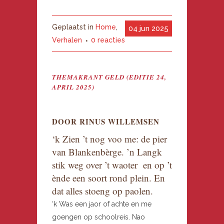
Geplaatst in
Home
,
04 jun 2025
Verhalen
0 reacties
THEMAKRANT GELD (EDITIE 24,
APRIL 2025)
DOOR RINUS WILLEMSEN
‘k Zien ’t nog voo me: de pier
van Blankenbèrge. ’n Langk
stik weg over ’t waoter en op ’t
ènde een soort rond plein. En
dat alles stoeng op paolen.
‘k Was een jaor of achte en me
goengen op schoolreis. Nao