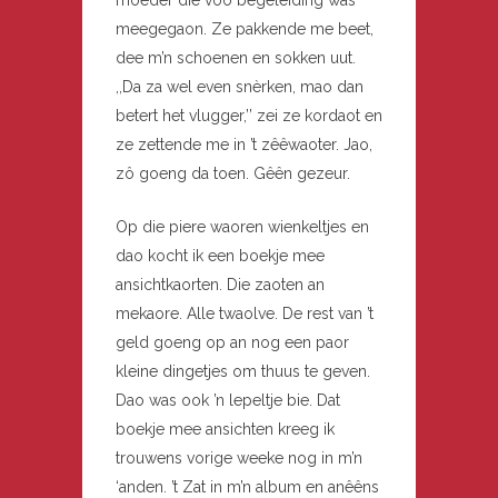
moeder die voo begeleiding was
meegegaon. Ze pakkende me beet,
dee m’n schoenen en sokken uut.
,,Da za wel even snèrken, mao dan
betert het vlugger,’’ zei ze kordaot en
ze zettende me in ’t zêêwaoter. Jao,
zô goeng da toen. Gêên gezeur.
Op die piere waoren wienkeltjes en
dao kocht ik een boekje mee
ansichtkaorten. Die zaoten an
mekaore. Alle twaolve. De rest van ’t
geld goeng op an nog een paor
kleine dingetjes om thuus te geven.
Dao was ook ’n lepeltje bie. Dat
boekje mee ansichten kreeg ik
trouwens vorige weeke nog in m’n
‘anden. ’t Zat in m’n album en anêêns