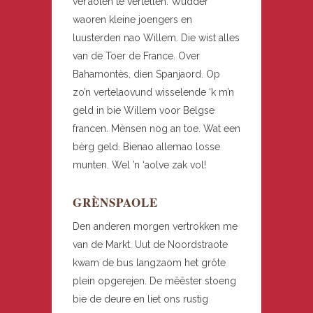
ver’aolen te vertellen. Wudder
waoren kleine joengers en
luusterden nao Willem. Die wist alles
van de Toer de France. Over
Bahamontès, dien Spanjaord. Op
zo’n vertelaovund wisselende ‘k m’n
geld in bie Willem voor Belgse
francen. Mènsen nog an toe. Wat een
bèrg geld. Bienao allemao losse
munten. Wel ’n ‘aolve zak vol!
GRÈNSPAOLE
Den anderen morgen vertrokken me
van de Markt. Uut de Noordstraote
kwam de bus langzaom het grôte
plein opgerejen. De mêêster stoeng
bie de deure en liet ons rustig