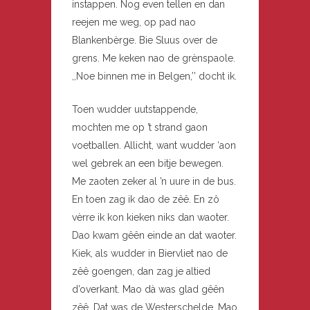
instappen. Nog even tellen en dan
reejen me weg, op pad nao
Blankenbèrge. Bie Sluus over de
grens. Me keken nao de grènspaole.
,,Noe binnen me in Belgen,’’ docht ik.
Toen wudder uutstappende,
mochten me op ’t strand gaon
voetballen. Allicht, want wudder ‘aon
wel gebrek an een bitje bewegen.
Me zaoten zeker al ’n uure in de bus.
En toen zag ik dao de zêê. En zô
vèrre ik kon kieken niks dan waoter.
Dao kwam gêên einde an dat waoter.
Kiek, als wudder in Biervliet nao de
zêê goengen, dan zag je altied
d’overkant. Mao dà was glad gêên
zêê. Dat was de Westerschelde. Mao