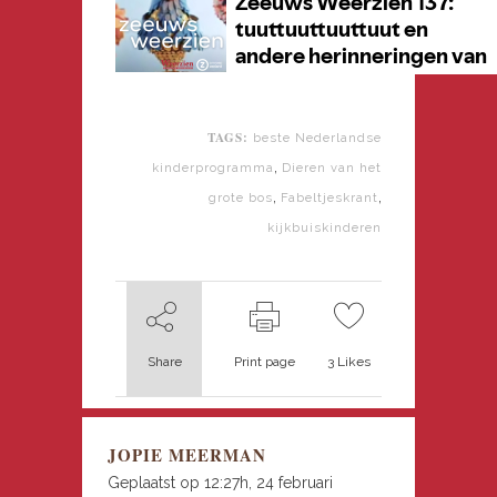
TAGS:
beste Nederlandse
,
kinderprogramma
Dieren van het
,
,
grote bos
Fabeltjeskrant
kijkbuiskinderen
Share
Print page
3
Likes
JOPIE MEERMAN
Geplaatst op 12:27h, 24 februari