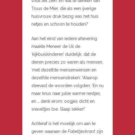
snuit liet zien. En wat te denken van
Truus de Mier, die als een ijverige
huisvrouw druk bezig was het huis
netjes en schoon te houden?
Aan het eind van iedere aflevering
maakte Meneer de Uil de
‘kijkbuiskinderen’ duidelijk, dat de
dieren precies zo waren als mensen,
‘met dezelfde mensenwensen en
dezelfde mensenstreken’. Waarop
steevast de woorden volgden: ‘En nu
maar knus naar jullie warme nestjes,
en … denk erom: oogjes dicht en
snaveltjes toe. Slaap lekker!’
Achteraf is het moeilijk om aan te
geven waaraan de
Fabeltjeskrant
zijn