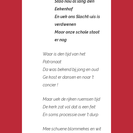
Stao nou al lang den
Eekenhof
En uek ons Slacht-uis is
verdwenen
Maor onze schole staot
er nog
Waar is den tijd van het
Patronaat
Da was bekend bij jong en oud
Ge kost er dansen en noar ’t
concier !
Maar uek de rijken ruemsen tijd
De kerk zat vol dat is een feit
En soms processie over ’t durp
Mee schuene blommekes en wit