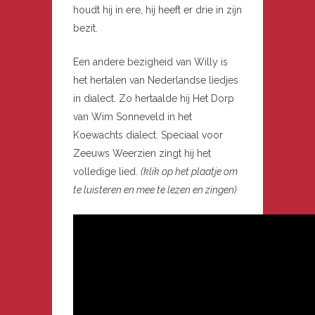
houdt hij in ere, hij heeft er drie in zijn
bezit.
Een andere bezigheid van Willy is
het hertalen van Nederlandse liedjes
in dialect. Zo hertaalde hij Het Dorp
van Wim Sonneveld in het
Koewachts dialect. Speciaal voor
Zeeuws Weerzien zingt hij het
volledige lied.
(klik op het plaatje om
te luisteren en mee te lezen en zingen)