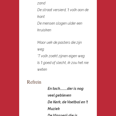
zand
De straat versierd, ’t volk aon de
kant
De mensen slogen ulder een
kruisken
Maor uek de pasters die zijn
weg
’T volk zoekt zijnen eigen weg
Is ’t goed of slecht, ik zou het nie
weten
Refrein
En toch……….der is nog
veel gebleven
De Kerk, de Voetbal en ’t
Muziek
De Vlasserij die is