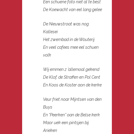
Een schuene foto niet al te best
De Koewacht van eel lang gelee
De Nieuwstroat was nog
Kallesei
Het zwembad in de Wouterij
En veel cafees mee eel schuen
volk
Wij emmen z ’allemoal gekend
De Klof, de Straffen en Pol Cent
En Koos de Koster aon de kerke
Veur friet noar Mijntsen van den
Buys
En “Peerken” oan de Belse kerk
Maor uek een pintsjen bij
Arieken