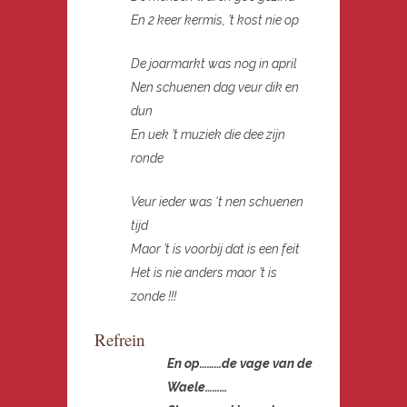
En 2 keer kermis, ’t kost nie op
De joarmarkt was nog in april
Nen schuenen dag veur dik en
dun
En uek ’t muziek die dee zijn
ronde
Veur ieder was ‘t nen schuenen
tijd
Maor ’t is voorbij dat is een feit
Het is nie anders maor ’t is
zonde !!!
Refrein
En op………de vage van de
Waele………