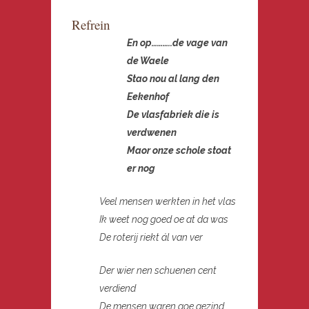
Refrein
En op………..de vage van
de Waele
Stao nou al lang den
Eekenhof
De vlasfabriek die is
verdwenen
Maor onze schole stoat
er nog
Veel mensen werkten in het vlas
Ik weet nog goed oe at da was
De roterij riekt ál van ver
Der wier nen schuenen cent
ve
rdiend
De mensen waren goe gezind