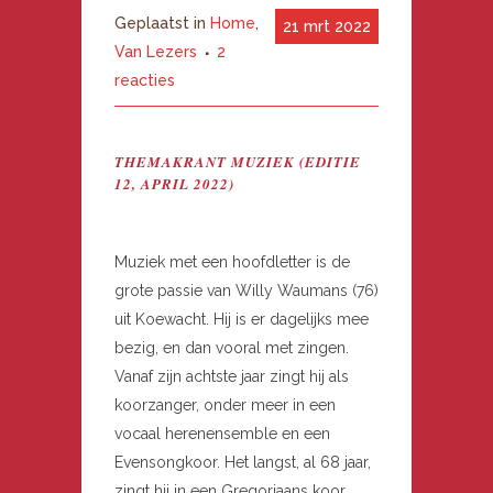
Geplaatst in
Home
,
21 mrt 2022
Van Lezers
2
reacties
THEMAKRANT MUZIEK (EDITIE
12, APRIL 2022)
Muziek met een hoofdletter is de
grote passie van Willy Waumans (76)
uit Koewacht. Hij is er dagelijks mee
bezig, en dan vooral met zingen.
Vanaf zijn achtste jaar zingt hij als
koorzanger, onder meer in een
vocaal herenensemble en een
Evensongkoor. Het langst, al 68 jaar,
zingt hij in een Gregoriaans koor,