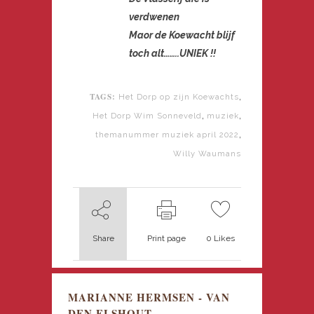
verdwenen
Maor de Koewacht blijf
toch alt……..UNIEK !!
TAGS:
,
Het Dorp op zijn Koewachts
,
,
Het Dorp Wim Sonneveld
muziek
,
themanummer muziek april 2022
Willy Waumans
Share
Print page
0
Likes
MARIANNE HERMSEN - VAN
DEN ELSHOUT