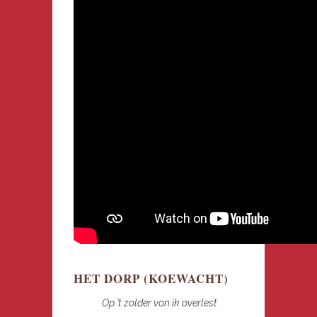
HET DORP (KOEWACHT)
Op ’t zolder von ik overlest