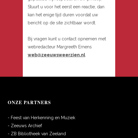
Stuurt u voor het eerst een reactie, dan
kan het enige tijd duren voordat uw
bericht op de site zichtbaar wordt.
Bij vragen kunt u contact opnemen met
webredacteur Margreeth Ernens
web@zeeuwsweerzien.nl
ONZE PARTNERS
- Feest van Herkenning en Muziek
- Zeeuws Archief
- ZB Bibliotheek van Zeeland