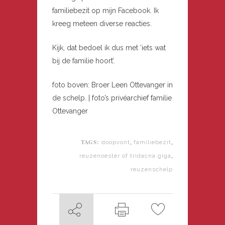
familiebezit op mijn Facebook. Ik
kreeg meteen diverse reacties.
Kijk, dat bedoel ik dus met ‘iets wat
bij de familie hoort’.
foto boven: Broer Leen Ottevanger in
de schelp. | foto’s privéarchief familie
Ottevanger
TAGS:
,
,
doopvont
familiebezit
,
reuzenoester of tridacna giga
reuzenschelp