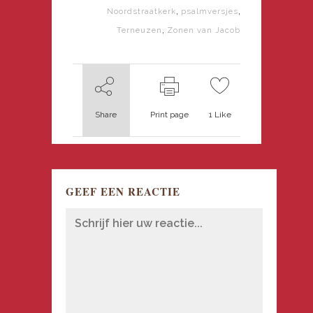
,
,
Noordstraatkerk
psalmversjes
,
Terneuzen
Zonen van Jacob
Share
Print page
1
Like
GEEF EEN REACTIE