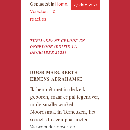
Geplaatst in
Home
,
27 dec 2021
Verhalen
0
reacties
THEMAKRANT GELOOF EN
ONGELOOF (EDITIE 11,
DECEMBER 2021)
DOOR MARGREETH
ERNENS-ABRAHAMSE
Ik ben nét niet ín de kerk
geboren, maar er pal tegenover,
in de smalle winkel-
Noordstraat in Terneuzen, het
scheelt dus een paar meter.
We woonden boven de