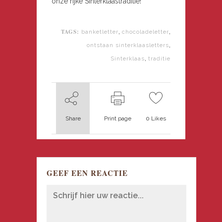
onze rijke Sinterklaastraditie!
TAGS:
,
,
banketletter
chocoladeletter
,
ontstaan sinterklaasletters
,
Sinterklaas
traditie
Share
Print page
0
Likes
GEEF EEN REACTIE