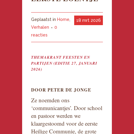
Geplaatst in
Home
,
18 mrt 2026
Verhalen
0
reacties
THEMAKRANT FEESTEN EN
PARTIJEN (EDITIE 27, JANUARI
2026)
DOOR PETER DE JONGE
Ze noemden ons
‘communicantjes’. Door school
en pastoor werden we
klaargestoomd voor de eerste
Heilige Communie, de grote