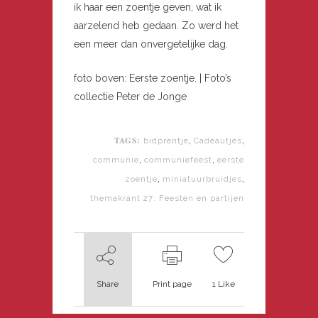
ik haar een zoentje geven, wat ik
aarzelend heb gedaan. Zo werd het
een meer dan onvergetelijke dag.
foto boven: Eerste zoentje. | Foto’s
collectie Peter de Jonge
TAGS:
,
,
bidprentje
Cadeautjes
,
,
communie
communiefeest
eerste
,
,
zoentje
miniatuurbruidjes
themakrant 27: Feesten en partijen
Share
Print page
1
Like