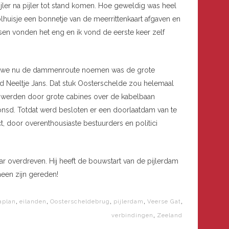
ijler na pijler tot stand komen. Hoe geweldig was heel
 tolhuisje een bonnetje van de meerrittenkaart afgaven en
en vonden het eng en ik vond de eerste keer zelf
at we nu de dammenroute noemen was de grote
d Neeltje Jans. Dat stuk Oosterschelde zou helemaal
 werden door grote cabines over de kabelbaan
nsd. Totdat werd besloten er een doorlaatdam van te
 door overenthousiaste bestuurders en politici
ar overdreven. Hij heeft de bouwstart van de pijlerdam
een zijn gereden!
,
,
,
,
,
aplan
eilanden
Oosterscheldebrug
pijlerdam
Veerse Gat
,
verbindingen
Zeeland