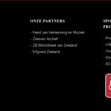
ONZE PARTNERS
SP
PR
- Feest van Herkenning en Muziek
- Pr
- Zeeuws Archief
- VS
- ZB Bibliotheek van Zeeland
- Or
- Erfgoed Zeeland
- Di
- R