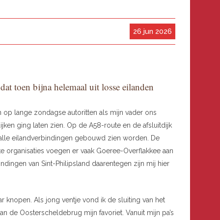
26 jun 2026
dat toen bijna helemaal uit losse eilanden
n op lange zondagse autoritten als mijn vader ons
ken ging laten zien. Op de A58-route en de afsluitdijk
alle eilandverbindingen gebouwd zien worden. De
jke organisaties voegen er vaak Goeree-Overflakkee aan
ndingen van Sint-Philipsland daarentegen zijn mij hier
r knopen. Als jong ventje vond ik de sluiting van het
 de Oosterscheldebrug mijn favoriet. Vanuit mijn pa’s