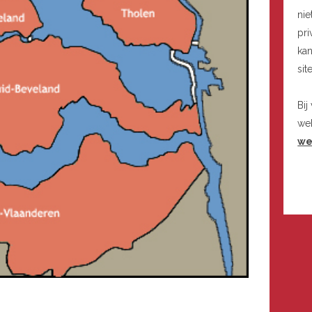
nie
pri
kan
sit
Bij
we
we