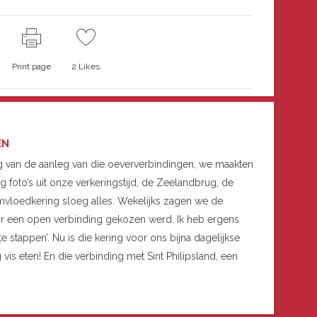
Print page
2
Likes
EN
ng van de aanleg van die oeververbindingen, we maakten
 foto’s uit onze verkeringstijd, de Zeelandbrug, de
rmvloedkering sloeg alles. Wekelijks zagen we de
or een open verbinding gekozen werd. Ik heb ergens
te stappen’. Nu is die kering voor ons bijna dagelijkse
g vis eten! En die verbinding met Sint Philipsland, een