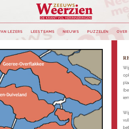
VAN LEZERS
LEESTEAMS
NIEUWS
PUZZELEN
OVER
R
Wij
opk
pla
(be
ie
Wij
vul
be