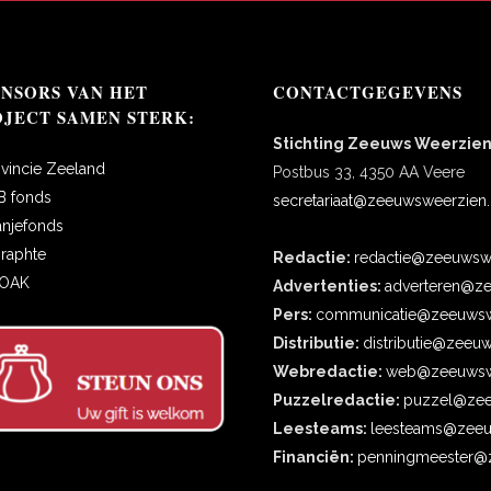
ONSORS VAN HET
CONTACTGEGEVENS
OJECT SAMEN STERK:
Stichting Zeeuws Weerzie
ovincie Zeeland
Postbus 33, 4350 AA Veere
B fonds
secretariaat@zeeuwsweerzien.
anjefonds
oraphte
Redactie:
redactie@zeeuwswe
COAK
Advertenties:
adverteren@ze
Pers:
communicatie@zeeuwsw
Distributie:
distributie@zeeu
Webredactie:
web@zeeuwswe
Puzzelredactie:
puzzel@zee
Leesteams:
leesteams@zeeu
Financiën:
penningmeester@z