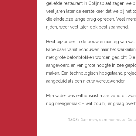
geliefde restaurant in Colijnsplaat zagen we p
veel jaren later de eerste keer dat we bij het
die eindeloze lange brug opreden. Veel mens
rijden, weer veel later, ook best spannend.
Heel bijzonder in de bouw en aanleg van w
kabelbaan vanaf Schouwen naar het werkeilan
met grote betonblokken worden gedicht. Die
aangevoerd en van grote hoogte in zee geplo
maken. Een technologisch hoogstaand project,
aangeduid als een nieuw wereldwonder.
Mijn vader was enthousiast maar vond dit zwa
nog meegemaakt – wat zou hij er graag overh
TAGS:
,
,
Dammen
dammenroute
Delt