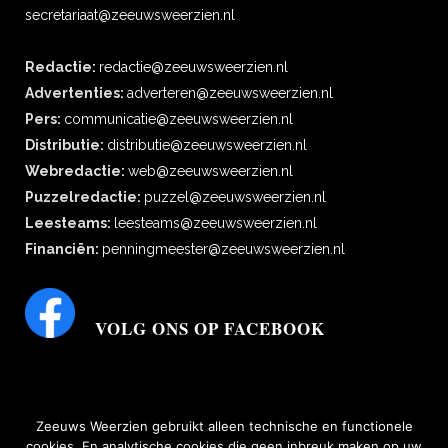
secretariaat@zeeuwsweerzien.nl
Redactie:
redactie@zeeuwsweerzien.nl
Advertenties:
adverteren@zeeuwsweerzien.nl
Pers:
communicatie@zeeuwsweerzien.nl
Distributie:
distributie@zeeuwsweerzien.nl
Webredactie:
web@zeeuwsweerzien.nl
Puzzelredactie:
puzzel@zeeuwsweerzien.nl
Leesteams:
leesteams@zeeuwsweerzien.nl
Financiën:
penningmeester@zeeuwsweerzien.nl
VOLG ONS OP FACEBOOK
Zeeuws Weerzien gebruikt alleen technische en functionele
cookies. En analytische cookies die geen inbreuk maken op uw