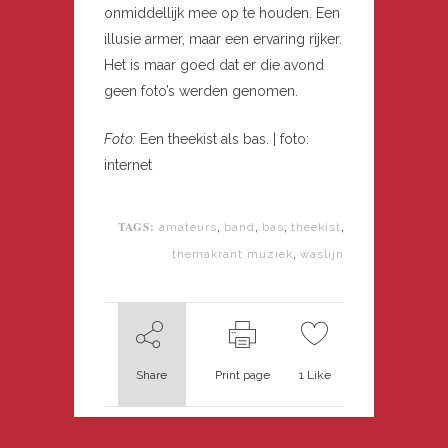
onmiddellijk mee op te houden. Een
illusie armer, maar een ervaring rijker.
Het is maar goed dat er die avond
geen foto’s werden genomen.
Foto:
Een theekist als bas. | foto:
internet
TAGS:
,
,
,
,
amateurs
band
bas
theekist
,
themakrant muziek
waslijn
Share
Print page
1
Like