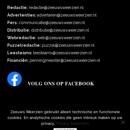
Redactie:
redactie@zeeuwsweerzien.nl
Advertenties:
adverteren@zeeuwsweerzien.nl
Pers:
communicatie@zeeuwsweerzien.nl
Distributie:
distributie@zeeuwsweerzien.nl
Webredactie:
web@zeeuwsweerzien.nl
Puzzelredactie:
puzzel@zeeuwsweerzien.nl
Leesteams:
leesteams@zeeuwsweerzien.nl
Financiën:
penningmeester@zeeuwsweerzien.nl
VOLG ONS OP FACEBOOK
Zeeuws Weerzien gebruikt alleen technische en functionele
cookies. En analytische cookies die geen inbreuk maken op uw
privacy.
Privacy Statement
bescherming persoonsgegevens
|
Disclaimer, copyright, aansprakelijkheid,