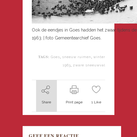
Ook de eendjes in Goes hadden het zwaar tijdens de 
1963. | foto Gemeentearchief Goes.
TAGS:
,
,
Goes
sneeuw ruimen
winter
,
1963
zware sneeuwval
Share
Print page
1
Like
GEEF EEN REACTIE