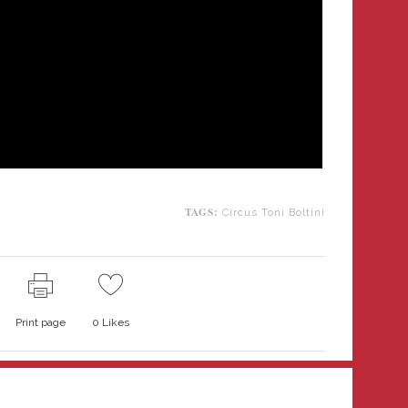
TAGS:
Circus Toni Boltini
Print page
0
Likes