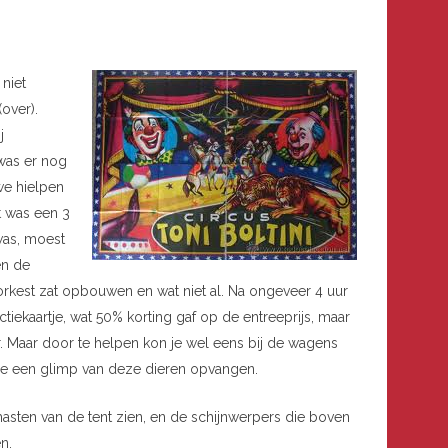
niet
over).
j
was er nog
we hielpen
t was een 3
was, moest
en de
sorkest zat opbouwen en wat niet al. Na ongeveer 4 uur
ekaartje, wat 50% korting gaf op de entreeprijs, maar
r. Maar door te helpen kon je wel eens bij de wagens
 je een glimp van deze dieren opvangen.
asten van de tent zien, en de schijnwerpers die boven
n.