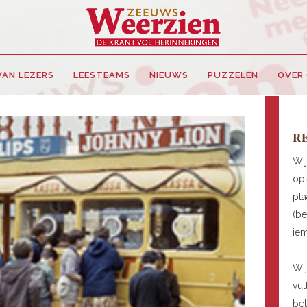
VAN LEZERS
LEESTEAMS
NIEUWS
PUZZELEN
OVER
R
Wij
opk
pla
(be
ie
Wij
vul
be