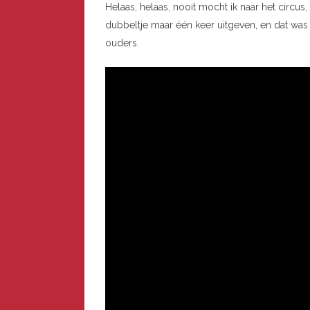
Helaas, helaas, nooit mocht ik naar het circus,
dubbeltje maar één keer uitgeven, en dat was 
ouders.