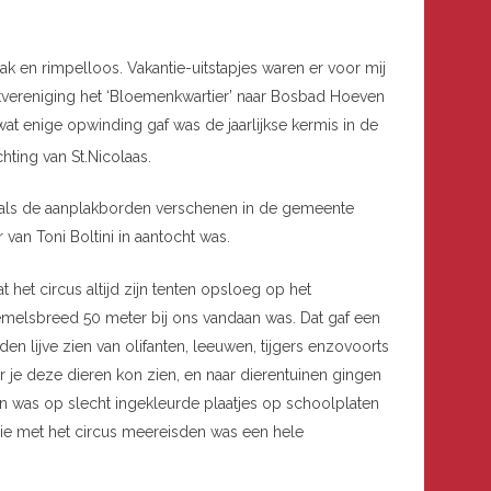
lak en rimpelloos. Vakantie-uitstapjes waren er voor mij
uurtvereniging het ‘Bloemenkwartier’ naar Bosbad Hoeven
at enige opwinding gaf was de jaarlijkse kermis in de
ting van St.Nicolaas.
 als de aanplakborden verschenen in de gemeente
 van Toni Boltini in aantocht was.
 het circus altijd zijn tenten opsloeg op het
emelsbreed 50 meter bij ons vandaan was. Dat gaf een
en lijve zien van olifanten, leeuwen, tijgers enzovoorts
je deze dieren kon zien, en naar dierentuinen gingen
ien was op slecht ingekleurde plaatjes op schoolplaten
 die met het circus meereisden was een hele