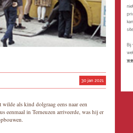
nie
pri
kan
sit
Bij
we
we
30 jan 2021
 wilde als kind dolgraag eens naar een
rcus eenmaal in Terneuzen arriveerde, was hij er
t opbouwen.