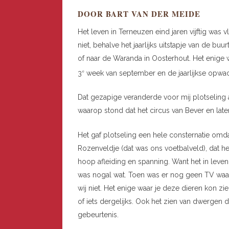
DOOR BART VAN DER MEIDE
Het leven in Terneuzen eind jaren vijftig was v
niet, behalve het jaarlijks uitstapje van de b
of naar de Waranda in Oosterhout. Het enige w
3
week van september en de jaarlijkse opwach
e
Dat gezapige veranderde voor mij plotseling
waarop stond dat het circus van Bever en later
Het gaf plotseling een hele consternatie omdat
Rozenveldje (dat was ons voetbalveld), dat h
hoop afleiding en spanning. Want het in levend
was nogal wat. Toen was er nog geen TV waar 
wij niet. Het enige waar je deze dieren kon z
of iets dergelijks. Ook het zien van dwergen
gebeurtenis.