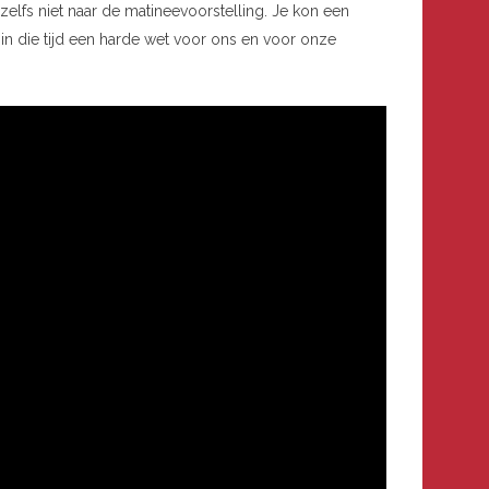
 zelfs niet naar de matineevoorstelling. Je kon een
in die tijd een harde wet voor ons en voor onze