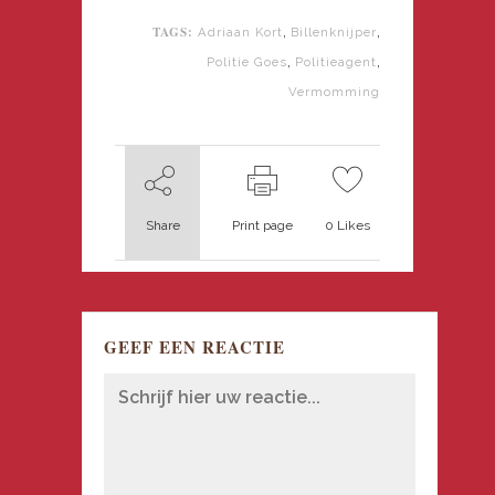
TAGS:
,
,
Adriaan Kort
Billenknijper
,
,
Politie Goes
Politieagent
Vermomming
Share
Print page
0
Likes
GEEF EEN REACTIE