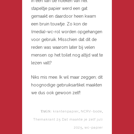
In een van de hoeken van het
stapeltje papier werd een gat
gemaakt en daardoor heen kwam
een bruin touwtje. Zo kon de
(media)-wc-rol worden opgehangen
voor gebruik. Misschien dat dit de
reden was waarom later bij velen
mensen op het toilet nog altijd wat te
lezen valt?
Niks mis mee. Ik wil maar zeggen; dit
hoognodige gebruiksartikel maakten
we dus ook gewoon zelf!
TAGS:
,
,
krantenpapier
NCRV-bode
Themakrant 25 Dat maakte je zelf juli
,
2025
wc-papier