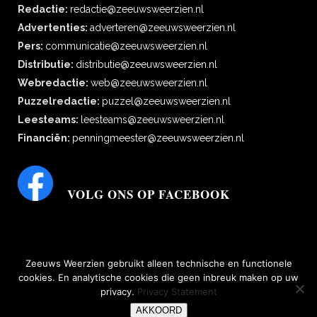
Redactie:
redactie@zeeuwsweerzien.nl
Advertenties:
adverteren@zeeuwsweerzien.nl
Pers:
communicatie@zeeuwsweerzien.nl
Distributie:
distributie@zeeuwsweerzien.nl
Webredactie:
web@zeeuwsweerzien.nl
Puzzelredactie:
puzzel@zeeuwsweerzien.nl
Leesteams:
leesteams@zeeuwsweerzien.nl
Financiën:
penningmeester@zeeuwsweerzien.nl
VOLG ONS OP FACEBOOK
Zeeuws Weerzien gebruikt alleen technische en functionele
cookies. En analytische cookies die geen inbreuk maken op uw
privacy.
Privacy Statement
bescherming persoonsgegevens
|
Disclaimer, copyright, aansprakelijkheid,
AKKOORD