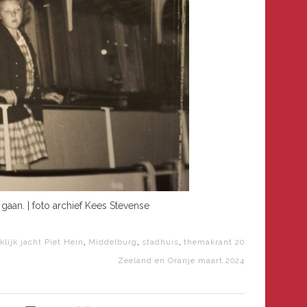
aan. | foto archief Kees Stevense
,
,
,
klijk jacht Piet Hein
Middelburg
stadhuis
themakrant 20
Zeeland en Oranje maart 2024