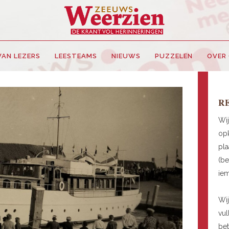
VAN LEZERS
LEESTEAMS
NIEUWS
PUZZELEN
OVER
R
Wij
opk
pla
(be
ie
Wij
vul
be