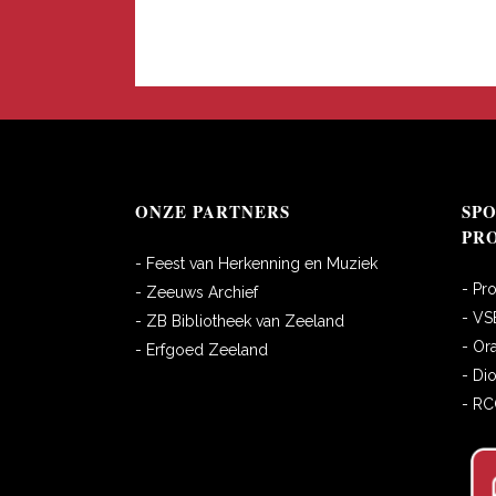
ONZE PARTNERS
SP
PR
- Feest van Herkenning en Muziek
- Pr
- Zeeuws Archief
- VS
- ZB Bibliotheek van Zeeland
- Or
- Erfgoed Zeeland
- Di
- R