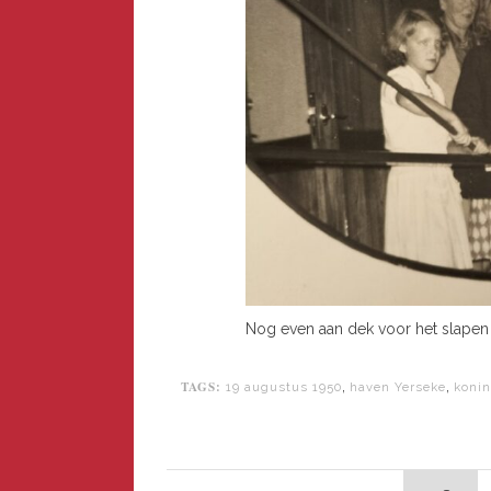
Nog even aan dek voor het slapen g
TAGS:
,
,
19 augustus 1950
haven Yerseke
konin