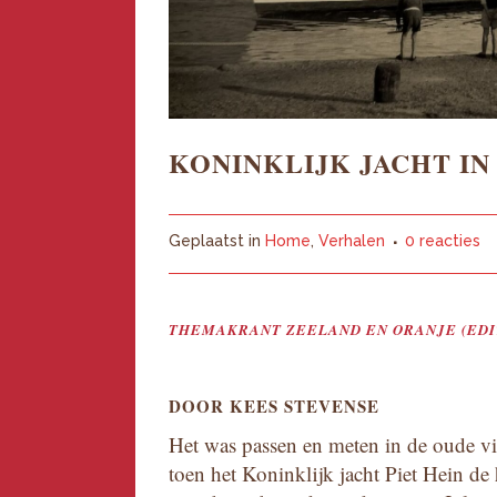
KONINKLIJK JACHT IN
Geplaatst in
Home
,
Verhalen
0 reacties
THEMAKRANT ZEELAND EN ORANJE (EDIT
DOOR KEES STEVENSE
Het was passen en meten in de oude v
toen het Koninklijk jacht Piet Hein de