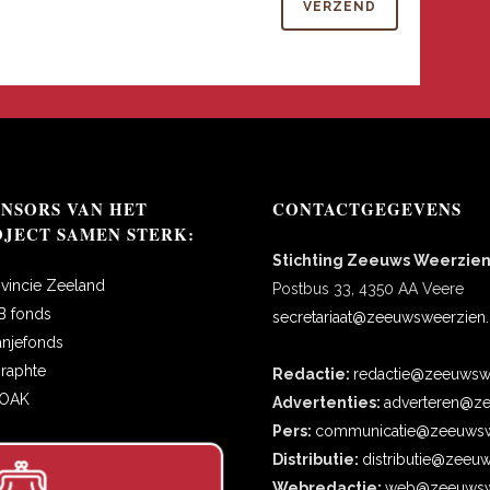
ONSORS VAN HET
CONTACTGEGEVENS
OJECT SAMEN STERK:
Stichting Zeeuws Weerzie
ovincie Zeeland
Postbus 33, 4350 AA Veere
B fonds
secretariaat@zeeuwsweerzien.
anjefonds
oraphte
Redactie:
redactie@zeeuwswe
COAK
Advertenties:
adverteren@ze
Pers:
communicatie@zeeuwsw
Distributie:
distributie@zeeu
Webredactie:
web@zeeuwswe