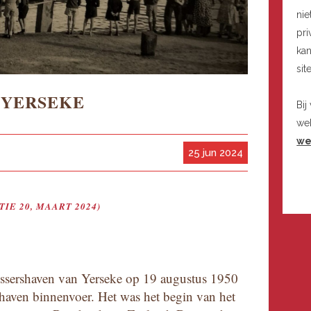
nie
pri
kan
sit
 YERSEKE
Bij
we
we
25 jun 2024
IE 20, MAART 2024)
issershaven van Yerseke op 19 augustus 1950
 haven binnenvoer. Het was het begin van het