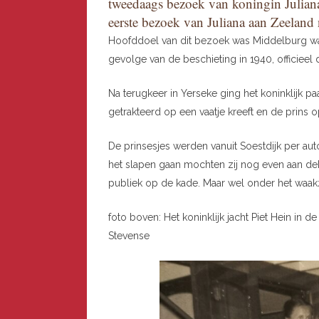
tweedaags bezoek van koningin Juliana
eerste bezoek van Juliana aan Zeeland 
Hoofddoel van dit bezoek was Middelburg waa
gevolge van de beschieting in 1940, officiee
Na terugkeer in Yerseke ging het koninklijk p
getrakteerd op een vaatje kreeft en de prins o
De prinsesjes werden vanuit Soestdijk per au
het slapen gaan mochten zij nog even aan 
publiek op de kade. Maar wel onder het waak
foto boven: Het koninklijk jacht Piet Hein in 
Stevense