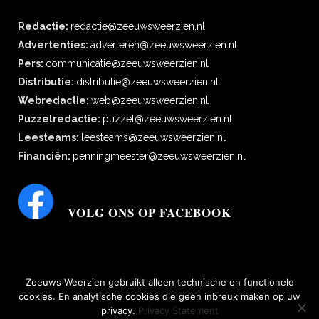
Redactie:
redactie@zeeuwsweerzien.nl
Advertenties:
adverteren@zeeuwsweerzien.nl
Pers:
communicatie@zeeuwsweerzien.nl
Distributie:
distributie@zeeuwsweerzien.nl
Webredactie:
web@zeeuwsweerzien.nl
Puzzelredactie:
puzzel@zeeuwsweerzien.nl
Leesteams:
leesteams@zeeuwsweerzien.nl
Financiën:
penningmeester@zeeuwsweerzien.nl
VOLG ONS OP FACEBOOK
Zeeuws Weerzien gebruikt alleen technische en functionele
cookies. En analytische cookies die geen inbreuk maken op uw
privacy.
Privacy Statement
bescherming persoonsgegevens
|
Disclaimer, copyright, aansprakelijkheid,