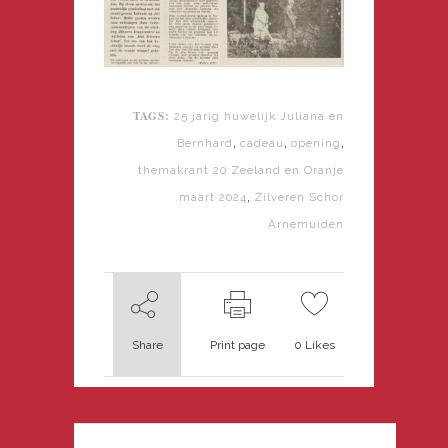
TAGS:
25 jarig huwelijk Juliana en
,
,
,
Bernhard
cadeau
opening
themakrant 20 Zeeland en Oranje
,
maart 2024
Zilveren Schor
Arnemuiden
Share
Print page
0
Likes