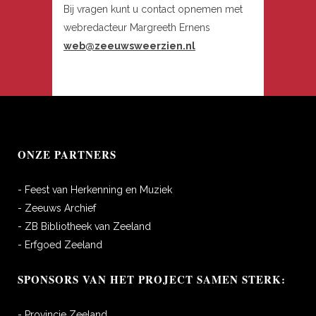
Bij vragen kunt u contact opnemen met
webredacteur Margreeth Ernens
web@zeeuwsweerzien.nl
ONZE PARTNERS
- Feest van Herkenning en Muziek
- Zeeuws Archief
- ZB Bibliotheek van Zeeland
- Erfgoed Zeeland
SPONSORS VAN HET PROJECT SAMEN STERK:
- Provincie Zeeland