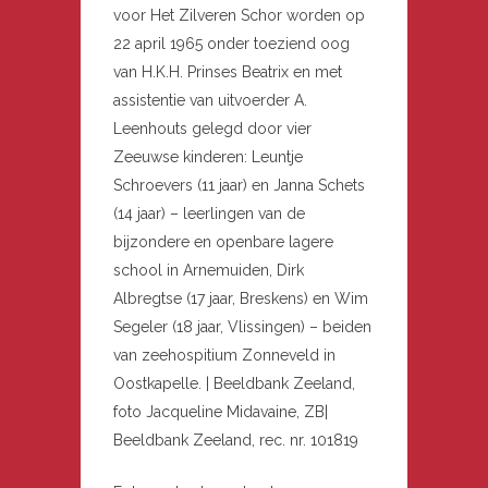
voor Het Zilveren Schor worden op
22 april 1965 onder toeziend oog
van H.K.H. Prinses Beatrix en met
assistentie van uitvoerder A.
Leenhouts gelegd door vier
Zeeuwse kinderen: Leuntje
Schroevers (11 jaar) en Janna Schets
(14 jaar) – leerlingen van de
bijzondere en openbare lagere
school in Arnemuiden, Dirk
Albregtse (17 jaar, Breskens) en Wim
Segeler (18 jaar, Vlissingen) – beiden
van zeehospitium Zonneveld in
Oostkapelle. | Beeldbank Zeeland,
foto Jacqueline Midavaine, ZB|
Beeldbank Zeeland, rec. nr. 101819