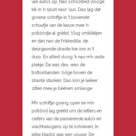
van auto’s op. Nao schooltied vlooge
kik in ’n spurt naor ‘uus. Dao lag dat
groene schriftje in ’t bovenste
schuufje van de kasse mee ’n
potlôôdje al grêêd. Vlug omklêêjen
en dan nao de Frikkedille, de
deurgaonde straote bie ons in ’t
durp. En altied vloog ‘k nao m’n vaste
plekje. Da was dao, wao de
trottoirbanden ‘ôôge boven de
straote staoken. Dao kon je lekker
zitten mee je bêênen omlaoge.
M’n schriftje goeng open en m’n
potlôôd lag grêêd om de letters en
ciefers van de passerende auto’s en
vrachtwaogens op te schrieven. In
ielke bladzij was een vouwe. De