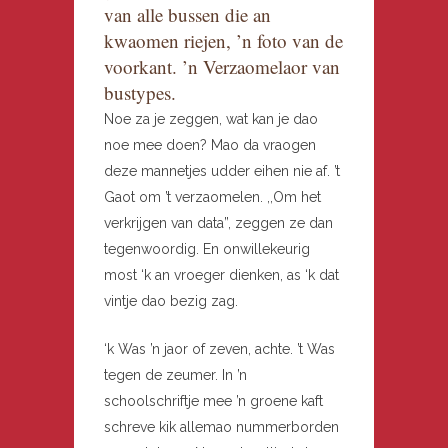
van alle bussen die an
kwaomen riejen, ’n foto van de
voorkant. ’n Verzaomelaor van
bustypes.
Noe za je zeggen, wat kan je dao
noe mee doen? Mao da vraogen
deze mannetjes udder eihen nie af. ’t
Gaot om ’t verzaomelen. ,,Om het
verkrijgen van data”, zeggen ze dan
tegenwoordig. En onwillekeurig
most ‘k an vroeger dienken, as ‘k dat
vintje dao bezig zag.
‘k Was ’n jaor of zeven, achte. ’t Was
tegen de zeumer. In ’n
schoolschriftje mee ’n groene kaft
schreve kik allemao nummerborden