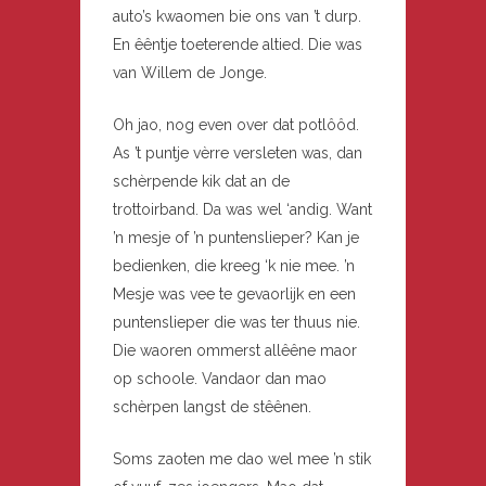
auto’s kwaomen bie ons van ’t durp.
En êêntje toeterende altied. Die was
van Willem de Jonge.
Oh jao, nog even over dat potlôôd.
As ’t puntje vèrre versleten was, dan
schèrpende kik dat an de
trottoirband. Da was wel ‘andig. Want
’n mesje of ’n puntenslieper? Kan je
bedienken, die kreeg ‘k nie mee. ’n
Mesje was vee te gevaorlijk en een
puntenslieper die was ter thuus nie.
Die waoren ommerst allêêne maor
op schoole. Vandaor dan mao
schèrpen langst de stêênen.
Soms zaoten me dao wel mee ’n stik