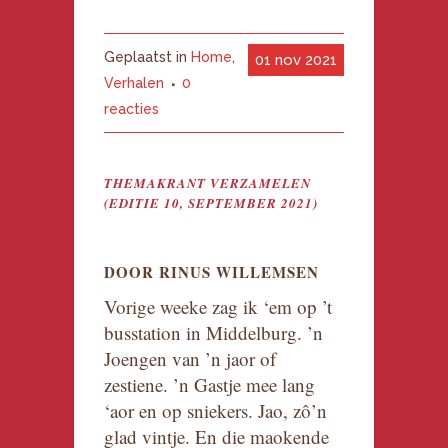
Geplaatst in
Home
,
01 nov 2021
Verhalen
0
reacties
THEMAKRANT VERZAMELEN
(EDITIE 10, SEPTEMBER 2021)
DOOR RINUS WILLEMSEN
Vorige weeke zag ik ‘em op ’t
busstation in Middelburg. ’n
Joengen van ’n jaor of
zestiene. ’n Gastje mee lang
‘aor en op sniekers. Jao, zô’n
glad vintje. En die maokende