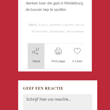
dienken toen die gast in Middelburg
de bussen liep te spotten.
TAGS:
,
,
Auto's spotten
Column
Rinus
,
,
Willemsen
Streektaal
Verzamelen
Share
Print page
0
Likes
GEEF EEN REACTIE