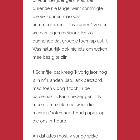
of vuuf, zes joengers. Mao dat
durende nie lange, want sommigte
die verzonnen mao wat
nummerborren. ,,Das zuuren,” zeiden
we dan tegen mekaore. En zô
dunnende dat groepje toch rap uut. ’t
Was natuurlijk ook nie iets om weken
mee bezig te ziin.
’t Schriftje, dat kreeg ‘k vorig jaor nog
’s in m’n ‘anden. Jao, lank bewaord,
mao toen vloog ’t toch in de
papierbak. ‘k Kan noe zeggen: ’t Is
mee de muziek mee, want die
mannen ‘aolen noe ’t oud papier op
bie ons in ’t durp.
An dat alles most ik vorige weke