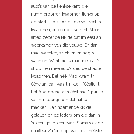
auto’s van de lienkse kant, die
nummerborren kwaomen lienks op
de bladzij te staon en die van rechts
kwaomen, an de rechtse kant. Maor
altied zettende kik de datum êêst an
weerkanten van die vouwe. En dan
mao wachten, wachten en nog ’s
wachten. Want dienk mao nie, dat ‘r
strôômen mee auto’s deu de straote
kwaomen. Bel nêê. Mao kwam t’r
êêne an, dan was ’t ’n klein fêêstje. ’t
Potlôôd goeng dan êêst nao ’t puntje
van m’n toenge om dat nat te
maoken. Dan noemende kik de
getallen en de letters om die dan in
’n schriftje te schrieven. Soms stak de
chaffeur z’n ‘and op, want de mêêste