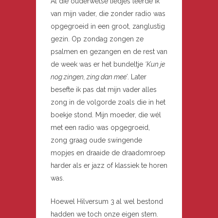
Al die ouderwetse liedjes leerde ik
van mijn vader, die zonder radio was
opgegroeid in een groot, zanglustig
gezin. Op zondag zongen ze
psalmen en gezangen en de rest van
de week was er het bundeltje
‘Kun je
nog zingen, zing dan mee’
. Later
besefte ik pas dat mijn vader alles
zong in de volgorde zoals die in het
boekje stond. Mijn moeder, die wél
met een radio was opgegroeid,
zong graag oude swingende
mopjes en draaide de draadomroep
harder als er jazz of klassiek te horen
was.
Hoewel Hilversum 3 al wel bestond
hadden we toch onze eigen stem.