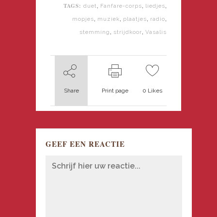
TAGS:
,
,
,
duet
Fanfare-corps
liedjes
,
,
,
,
mopjes
muziek
plaatjes
radio
,
,
stemming
strijdkoor
Vasalis
Share
Print page
0
Likes
GEEF EEN REACTIE