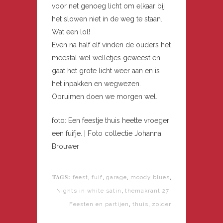
voor net genoeg licht om elkaar bij
het slowen niet in de weg te staan.
Wat een lol!
Even na half elf vinden de ouders het
meestal wel welletjes geweest en
gaat het grote licht weer aan en is
het inpakken en wegwezen.
Opruimen doen we morgen wel.
foto: Een feestje thuis heette vroeger
een fuifje. | Foto collectie Johanna
Brouwer
TAGS:
,
,
,
,
feest
fuif
garage
moody blues
,
Nights in white satin
themakrant 27:
,
,
Feesten en partijen
thuis
zolder