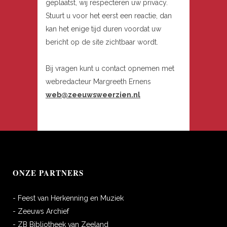
geplaatst, wij respecteren uw privacy.
Stuurt u voor het eerst een reactie, dan
kan het enige tijd duren voordat uw
bericht op de site zichtbaar wordt.
Bij vragen kunt u contact opnemen met
webredacteur Margreeth Ernens
web@zeeuwsweerzien.nl
ONZE PARTNERS
- Feest van Herkenning en Muziek
- Zeeuws Archief
- ZB Bibliotheek van Zeeland