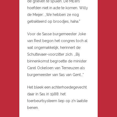
de grieven te spuien. De ME’ers
hoefden niet in acte te komen. Willy
de Meijer: ,,We hebben ze nog
getrakteerd op broodjes, haha.”
Voor de Sasse burgemeester Joke
van Rest begon het congres toch al
wat ongemakkelijk, herinnert de
Schuttevaer-voorzitter zich. ,,Bij
binnenkomst begroette de minister
Carel Ockeloen van Terneuzen als
burgemeester van Sas van Gent…”
Het bleek een achterhoedegevecht
daar in Sas in 1988: het
toerbeurtsysteem liep op z’n laatste
benen.