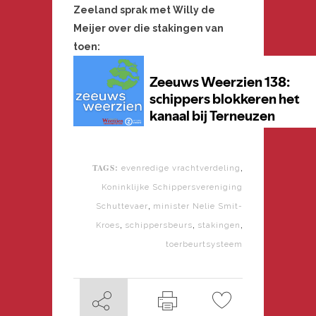
Zeeland sprak met Willy de
Meijer over die stakingen van
toen:
TAGS:
,
evenredige vrachtverdeling
Koninklijke Schippersvereniging
,
Schuttevaer
minister Nelie Smit-
,
,
,
Kroes
schippersbeurs
stakingen
toerbeurtsysteem