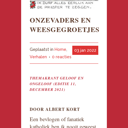
ONZEVADERS EN
WEESGEGROETJES
Geplaatst in
Home
,
03 jan 2022
Verhalen
0 reacties
THEMAKRANT GELOOF EN
ONGELOOF (EDITIE 11,
DECEMBER 2021)
DOOR ALBERT KORT
Een bevlogen of fanatiek
katholiek ben ik nooit geweest.