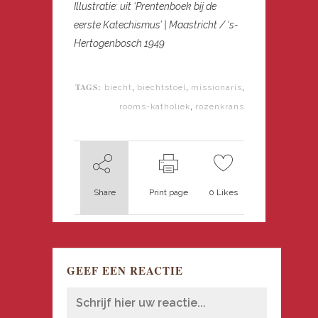
Illustratie: uit ‘Prentenboek bij de
eerste Katechismus’ | Maastricht / ‘s-
Hertogenbosch 1949
TAGS:
,
,
,
biecht
biechtstoel
missionaris
,
rooms-katholiek
rozenkrans
Share
Print page
0
Likes
GEEF EEN REACTIE